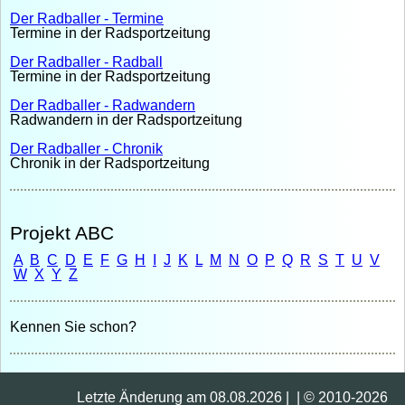
Der Radballer - Termine
Termine in der Radsportzeitung
Der Radballer - Radball
Termine in der Radsportzeitung
Der Radballer - Radwandern
Radwandern in der Radsportzeitung
Der Radballer - Chronik
Chronik in der Radsportzeitung
Projekt ABC
A
B
C
D
E
F
G
H
I
J
K
L
M
N
O
P
Q
R
S
T
U
V
W
X
Y
Z
Kennen Sie schon?
Letzte Änderung am 08.08.2026 | | © 2010-2026