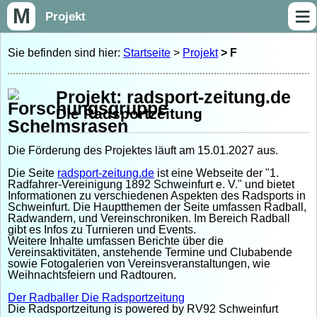
≡
M
Projekt
Sie befinden sind hier:
Startseite
>
Projekt
> F
Projekt: radsport-zeitung.de
Die Radsportzeitung
Die Förderung des Projektes läuft am 15.01.2027 aus.
Die Seite
radsport-zeitung.de
ist eine Webseite der "1.
Radfahrer-Vereinigung 1892 Schweinfurt e. V." und bietet
Informationen zu verschiedenen Aspekten des Radsports in
Schweinfurt. Die Hauptthemen der Seite umfassen Radball,
Radwandern, und Vereinschroniken. Im Bereich Radball
gibt es Infos zu Turnieren und Events.
Weitere Inhalte umfassen Berichte über die
Vereinsaktivitäten, anstehende Termine und Clubabende
sowie Fotogalerien von Vereinsveranstaltungen, wie
Weihnachtsfeiern und Radtouren.
Der Radballer Die Radsportzeitung
Die Radsportzeitung is powered by RV92 Schweinfurt