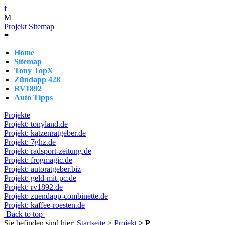
f
M
Projekt Sitemap
≡
Home
Sitemap
Tony TopX
Zündapp 428
RV1892
Auto Tipps
Projekte
Projekt: tonyland.de
Projekt: katzenratgeber.de
Projekt: 7ghz.de
Projekt: radsport-zeitung.de
Projekt: frogmagic.de
Projekt: autoratgeber.biz
Projekt: geld-mit-pc.de
Projekt: rv1892.de
Projekt: zuendapp-combinette.de
Projekt: kaffee-roesten.de
Back to top
Sie befinden sind hier:
Startseite
>
Projekt
> P