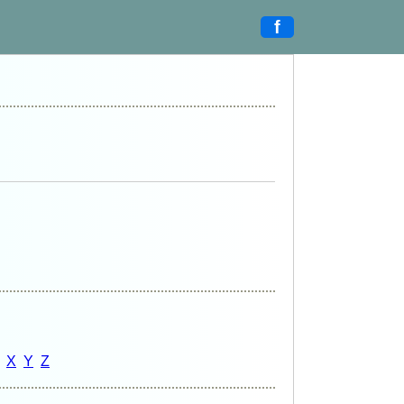
f
X
Y
Z