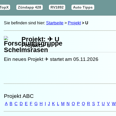
 TopX
Zündapp 428
RV1892
Auto Tipps
Sie befinden sind hier:
Startseite
>
Projekt
> U
Projekt: ✈ U
Projekt: - U
Ein neues Projekt ✈ startet am 05.11.2026
Projekt ABC
A
B
C
D
E
F
G
H
I
J
K
L
M
N
O
P
Q
R
S
T
U
V
W