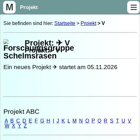
≡
M
Projekt
Sie befinden sind hier:
Startseite
>
Projekt
> V
Projekt: ✈ V
Projekt: - V
Ein neues Projekt ✈ startet am 05.11.2026
Projekt ABC
A
B
C
D
E
F
G
H
I
J
K
L
M
N
O
P
Q
R
S
T
U
V
W
X
Y
Z