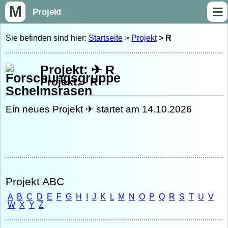
≡
M
Projekt
Sie befinden sind hier:
Startseite
>
Projekt
> R
Projekt: ✈ R
Projekt: - R
Ein neues Projekt ✈ startet am 14.10.2026
Projekt ABC
A
B
C
D
E
F
G
H
I
J
K
L
M
N
O
P
Q
R
S
T
U
V
W
X
Y
Z